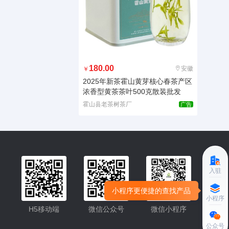
180.00
安徽
￥
2025年新茶霍山黄芽核心春茶产区
浓香型黄茶茶叶500克散装批发
霍山县老茶树茶厂
广告
入驻
小程序更便捷的查找产品
小程序
H5移动端
微信公众号
微信小程序
公众号