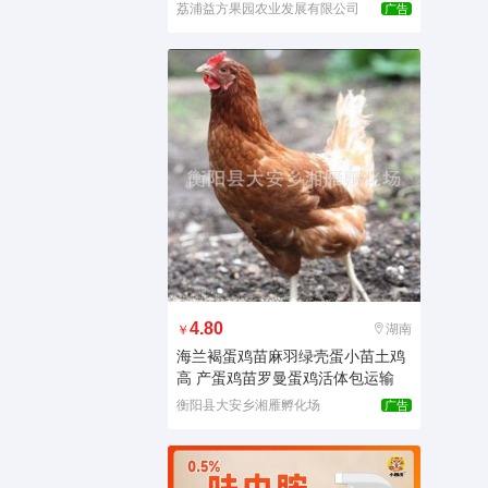
荔浦益方果园农业发展有限公司
广告
4.80
湖南
￥
海兰褐蛋鸡苗麻羽绿壳蛋小苗土鸡
高 产蛋鸡苗罗曼蛋鸡活体包运输
衡阳县大安乡湘雁孵化场
广告