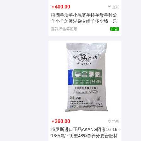
400.00
山东
￥
纯湖羊活羊小尾寒羊怀孕母羊种公
羊小羊羔澳湖杂交绵羊多少钱一只
嘉祥泽鑫养殖场
广告
360.00
广西
￥
俄罗斯进口正品AKANG阿康16-16-
16低氯平衡型48%总养分复合肥料