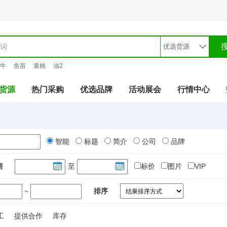
牛
鱼苗
黄桃
油2
货源
热门采购
优选品牌
活动展会
行情中心
智能
标题
简介
公司
品牌
期
至
标价
图片
VIP
~
排序
工
提供合作
库存