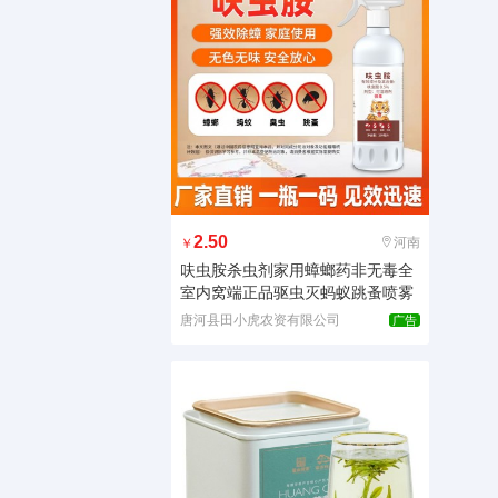
2.50
河南
￥
呋虫胺杀虫剂家用蟑螂药非无毒全
室内窝端正品驱虫灭蚂蚁跳蚤喷雾
唐河县田小虎农资有限公司
广告