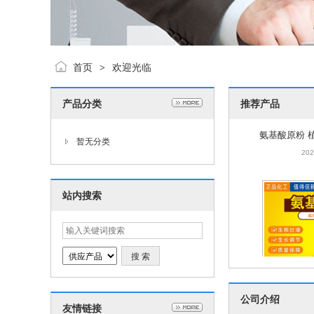
首页
欢迎光临
>
产品分类
推荐产品
氨基酸原粉 
良土壤生根
202
暂无分类
站内搜索
氨基酸原粉 
公司介绍
友情链接
良土壤生根
202