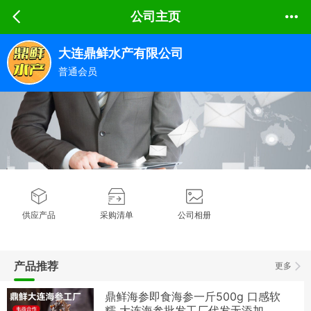
公司主页
大连鼎鲜水产有限公司
普通会员
供应产品
采购清单
公司相册
产品推荐
更多
鼎鲜海参即食海参一斤500g 口感软
糯 大连海参批发工厂代发无添加