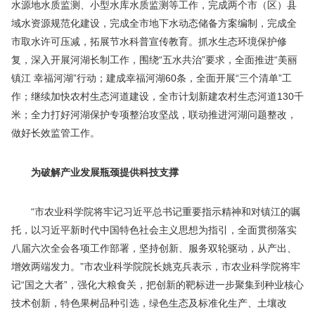
水源地水质监测、小型水库水质监测等工作，完成两个市（区）县
域水资源规范化建设，完成全市地下水动态储备方案编制，完成全
市取水许可压减，拓展节水科普宣传教育。抓水生态环境保护修
复，深入开展河湖长制工作，围绕“五水共治”要求，全面推进“美丽
镇江 幸福河湖”行动；建成幸福河湖60条，全面开展“三个清单”工
作；继续加快农村生态河道建设，全市计划新建农村生态河道130千
米；全力打好河湖保护专项整治攻坚战，联动推进河湖问题整改，
做好长效监管工作。
为破解产业发展瓶颈提供科技支撑
“市农业科学院将牢记习近平总书记重要指示精神和对镇江的嘱
托，以习近平新时代中国特色社会主义思想为指引，全面贯彻落实
八届六次全会各项工作部署，坚持创新、服务双轮驱动，从产出、
增效两端发力。”市农业科学院院长姚克兵表示，市农业科学院将牢
记“国之大者”，强化大粮食关，把创新的靶标进一步聚集到种业核心
技术创新，特色果树品种引选，绿色生态及标准化生产、土壤改