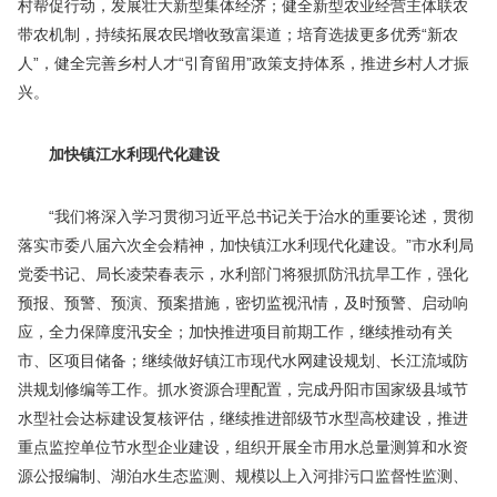
村帮促行动，发展壮大新型集体经济；健全新型农业经营主体联农
带农机制，持续拓展农民增收致富渠道；培育选拔更多优秀“新农
人”，健全完善乡村人才“引育留用”政策支持体系，推进乡村人才振
兴。
加快镇江水利现代化建设
“我们将深入学习贯彻习近平总书记关于治水的重要论述，贯彻
落实市委八届六次全会精神，加快镇江水利现代化建设。”市水利局
党委书记、局长凌荣春表示，水利部门将狠抓防汛抗旱工作，强化
预报、预警、预演、预案措施，密切监视汛情，及时预警、启动响
应，全力保障度汛安全；加快推进项目前期工作，继续推动有关
市、区项目储备；继续做好镇江市现代水网建设规划、长江流域防
洪规划修编等工作。抓水资源合理配置，完成丹阳市国家级县域节
水型社会达标建设复核评估，继续推进部级节水型高校建设，推进
重点监控单位节水型企业建设，组织开展全市用水总量测算和水资
源公报编制、湖泊水生态监测、规模以上入河排污口监督性监测、