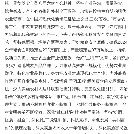
托，贯彻落实市委八届六次全会精神，坚持产业兴农、质量兴农、
绿色兴农，有力有效推进乡村全面振兴，加快建设特色鲜明的现代
农业强市，在中国式现代化新镇江征途上交出‘三农’答卷。”市委农
办主任，市农业农村局党委书记、局长蒋勇表示，市农业农村部门
将沿着现代高效农业的路子走下去，严格落实粮食安全党政同责要
求，坚持稳面积、增单产两手发力，守好粮食安全底线，确保2024
全年粮食面积稳定在205万亩以上，产量稳定在97万吨以上；持续
以项目为抓手推进农业全产业链建设，做好“土特产”文章，紧扣资源
禀赋打造地域农产品品牌；大力推动高效农业规模化、优势农业集
群化、特色农业品牌化，努力把农业建成现代化大产业。内外兼修
打造宜居宜业和美乡村，学深悟透“千万工程”经验蕴含的立场观点方
法，深入实施农村人居环境整治提升行动，完善以党建引领、“四治
融合”的现代乡村治理体系，推广运用积分制、红黄榜、数字化等治
理方式，推动乡村宜居宜业不断提升、乡村公共服务不断提速、乡
村文明善治不断提效。深化“戴庄经验”推动共同富裕，坚持“扩面、
提质、融合”，深化推广“党建引领、科技支撑、绿色发展、共同富
裕”的戴庄经验，深入实施农民收入十年倍增计划，深化实施富民强