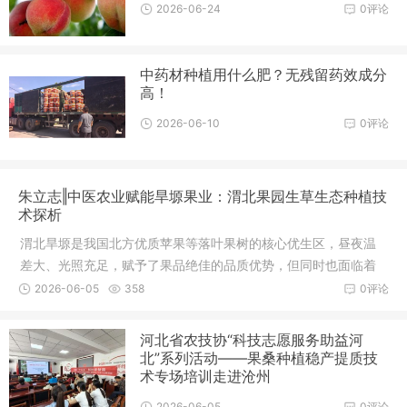
2026-06-24
0评论
中药材种植用什么肥？无残留药效成分
高！
2026-06-10
0评论
朱立志‖中医农业赋能旱塬果业：渭北果园生草生态种植技
术探析
渭北旱塬是我国北方优质苹果等落叶果树的核心优生区，昼夜温
差大、光照充足，赋予了果品绝佳的品质优势，但同时也面临着
降水稀少、土壤贫瘠、水土流失严重、土壤板结退化等突出农业
2026-06-05
358
0评论
生产难题。传统果园清耕模式长期清园除草、过度耕作，进一步
破坏了土壤生态结
河北省农技协“科技志愿服务助益河
北”系列活动——果桑种植稳产提质技
术专场培训走进沧州
2026-06-05
0评论