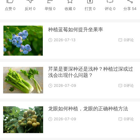
点赞
0
反对
0
举报 0
收藏 0
打赏
0
评论
0
分享
54
种植蓝莓如何提升坐果率
2026-07-13
0评论
芹菜是要深种还是浅种？种植过深或过
浅会出现什么问题？
2026-07-09
0评论
龙眼如何种植，龙眼的正确种植方法
2026-07-09
0评论