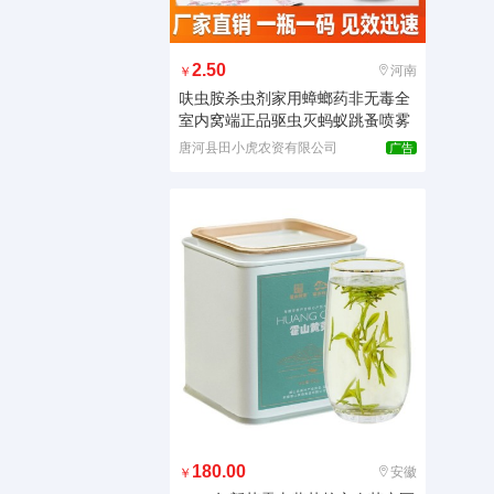
2.50
河南
￥
呋虫胺杀虫剂家用蟑螂药非无毒全
室内窝端正品驱虫灭蚂蚁跳蚤喷雾
唐河县田小虎农资有限公司
广告
180.00
安徽
￥