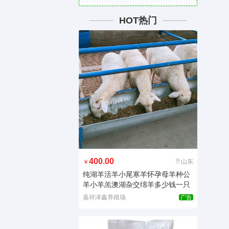
HOT热门
400.00
山东
￥
纯湖羊活羊小尾寒羊怀孕母羊种公
羊小羊羔澳湖杂交绵羊多少钱一只
嘉祥泽鑫养殖场
广告