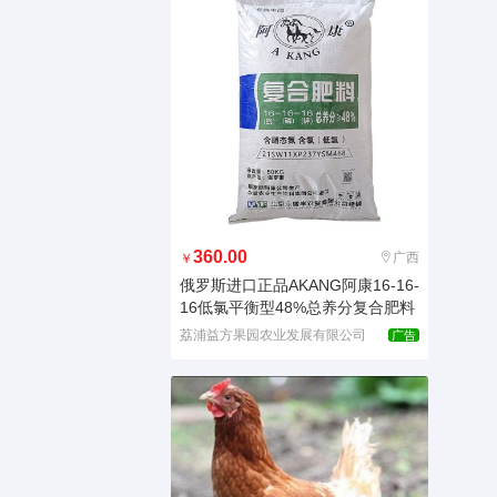
360.00
广西
￥
俄罗斯进口正品AKANG阿康16-16-
16低氯平衡型48%总养分复合肥料
荔浦益方果园农业发展有限公司
广告