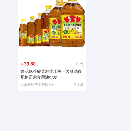
39.80
≥1件
￥
鲁花低芥酸菜籽油压榨一级菜油多
规格正宗食用油批发
上海毅旺实业有限公司
上海