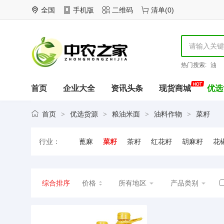
全国
手机版
二维码
清单
(
0
)
热门搜索:
油
首页
企业大全
资讯头条
现货商城
优选
首页
优选货源
粮油米面
油料作物
菜籽
>
>
>
>
行业：
蓖麻
菜籽
茶籽
红花籽
胡麻籽
花
芝麻
综合排序
价格
所有地区
产品类别