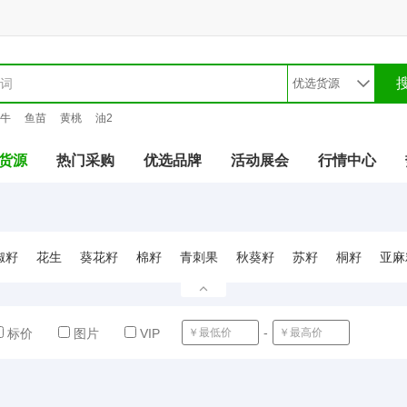
牛
鱼苗
黄桃
油2
货源
热门采购
优选品牌
活动展会
行情中心
椒籽
花生
葵花籽
棉籽
青刺果
秋葵籽
苏籽
桐籽
亚麻
-
确定
标价
图片
VIP