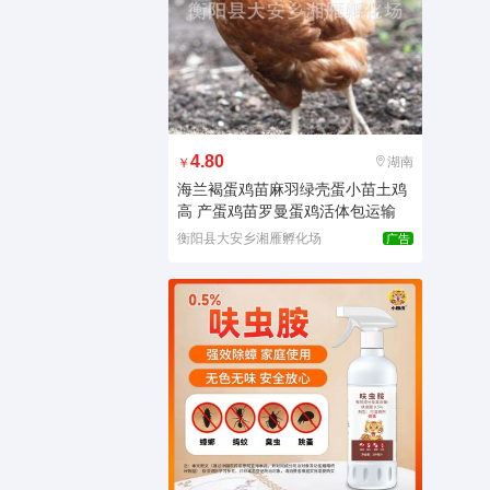
4.80
湖南
￥
海兰褐蛋鸡苗麻羽绿壳蛋小苗土鸡
高 产蛋鸡苗罗曼蛋鸡活体包运输
衡阳县大安乡湘雁孵化场
广告