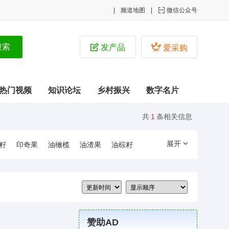
频道地图

微信公众号


发产品
爱采购
热门视频
知识论坛
乡村振兴
数字名片
共
1
条相关信息
展开
籽
印奇果
油橄榄
油渣果
油棕籽
赞助AD