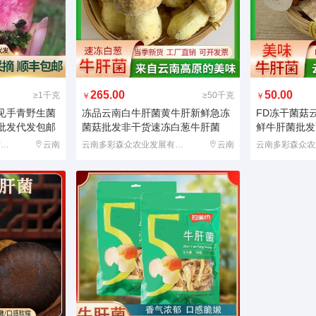
265.00
50.00
≥1千克
≥50千克
￥
￥
见手青野生菌
冻品云南白牛肝菌黄牛肝新鲜急冻
FD冻干菌菇
批发代发包邮
菌菇批发非干货速冻白葱牛肝菌
鲜牛肝菌批发
昆明市盘龙区四通农副产品经营部
云南
云南多彩森众农业发展有限公司
云南