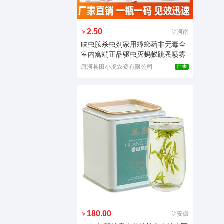
2.50
河南
￥
呋虫胺杀虫剂家用蟑螂药非无毒全
室内窝端正品驱虫灭蚂蚁跳蚤喷雾
唐河县田小虎农资有限公司
广告
180.00
安徽
￥