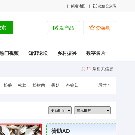
频道地图

微信公众号


发产品
爱采购
热门视频
知识论坛
乡村振兴
数字名片
共
11
条相关信息
展开
松蘑
松茸
松树菌
香菇
杏鲍菇
赞助AD