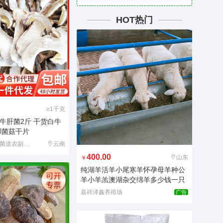
HOT热门
≥1千克
牛肝菌2斤 干货白牛
脚菌菇干片
昆明市盘龙区八菌道农副产品经营部
云南
400.00
山东
￥
纯湖羊活羊小尾寒羊怀孕母羊种公
羊小羊羔澳湖杂交绵羊多少钱一只
嘉祥泽鑫养殖场
广告