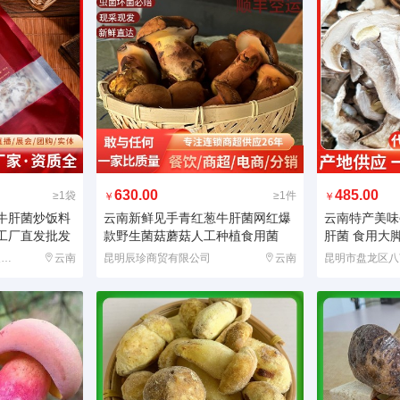
630.00
485.00
≥1袋
≥1件
￥
￥
牛肝菌炒饭料
云南新鲜见手青红葱牛肝菌网红爆
云南特产美味
工厂直发批发
款野生菌菇蘑菇人工种植食用菌
肝菌 食用大
菇路通（云南）农业发展有限公司
云南
昆明辰珍商贸有限公司
云南