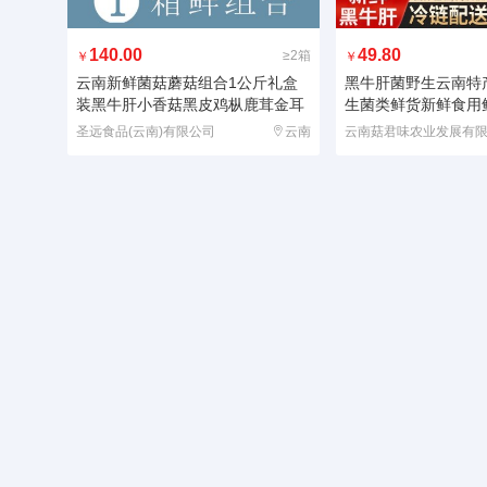
140.00
49.80
≥2箱
￥
￥
云南新鲜菌菇蘑菇组合1公斤礼盒
黑牛肝菌野生云南特
装黑牛肝小香菇黑皮鸡枞鹿茸金耳
生菌类鲜货新鲜食用
圣远食品(云南)有限公司
云南