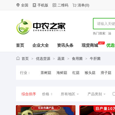
全国
手机版
二维码
清单
(
0
)
热门搜索:
油
首页
企业大全
资讯头条
现货商城
优选
首页
优选货源
蔬菜
食用菌
牛肝菌
>
>
>
>
行业：
茶树菇
海鲜菇
红菇
猴头菇
滑子菇
羊肚菌
银耳
榛蘑
竹荪
综合排序
价格
所有地区
产品类别