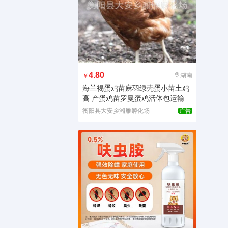
4.80
湖南
￥
海兰褐蛋鸡苗麻羽绿壳蛋小苗土鸡
高 产蛋鸡苗罗曼蛋鸡活体包运输
衡阳县大安乡湘雁孵化场
广告