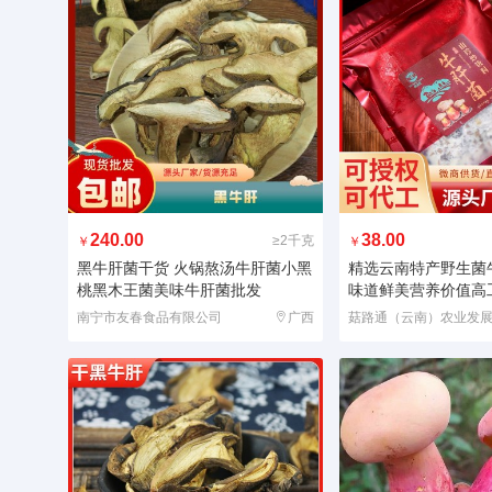
240.00
38.00
≥2千克
￥
￥
黑牛肝菌干货 火锅熬汤牛肝菌小黑
精选云南特产野生菌
桃黑木王菌美味牛肝菌批发
味道鲜美营养价值高
南宁市友春食品有限公司
广西