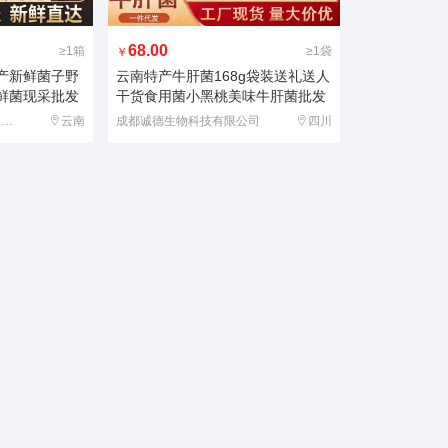
68.00
≥1箱
≥1袋
￥
产新鲜菌子野
云南特产牛肝菌168g袋装送礼送人
鲜菌现采批发
干货食用菌小黑桃美味牛肝菌批发
云南菇君味农业发展有限公司
云南
成都诚德生物科技有限公司
四川