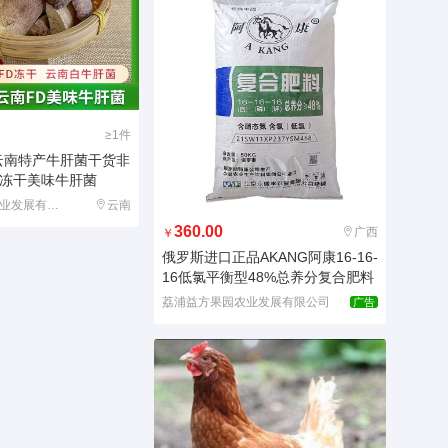
≥1件
云南特产牛肝菌干货非
冻干美味牛肝菌
云南多彩森众农业发展有限公司
云南
360.00
广西
￥
俄罗斯进口正品AKANG阿康16-16-
16低氯平衡型48%总养分复合肥料
荔浦益方果园农业发展有限公司
广告