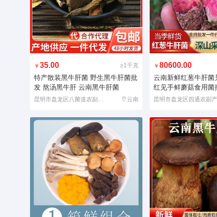
35.00
80600.00
≥1千克
￥
￥
特产散装黑牛肝菌 野生黑牛肝菌批
云南新鲜红葱牛肝菌
发 熬汤黑牛肝 云南黑牛肝菌
红见手鲜蘑菇食用菌
昆明市盘龙区八菌道农副产品经营部
云南