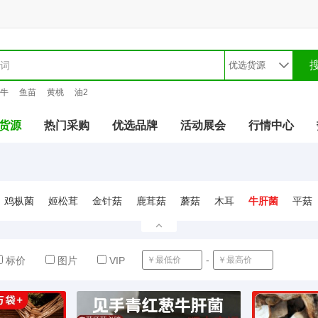
牛
鱼苗
黄桃
油2
货源
热门采购
优选品牌
活动展会
行情中心
鸡枞菌
姬松茸
金针菇
鹿茸菇
蘑菇
木耳
牛肝菌
平菇
-
确定
标价
图片
VIP