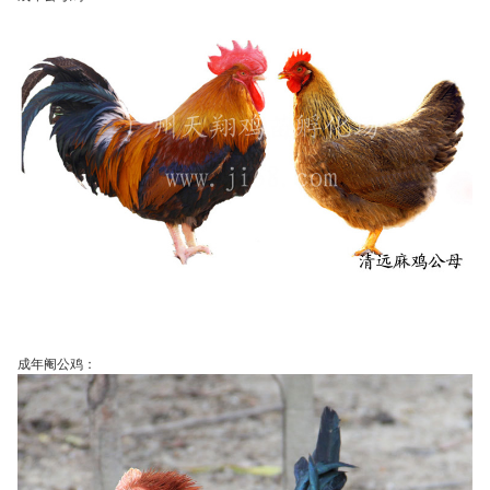
成年阉公鸡：