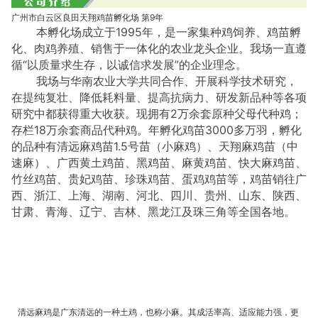
广州市白云区良田天翔鸡苗孵化场
第9年
本孵化场成立于
1995年，是一家集种鸡饲养、鸡苗孵
化、肉鸡养殖、销售于一体化的农业龙头企业。我场一直遵
循“以质量求生存，以诚信求发展”的企业理念。
我场与华南农业大学共同合作、开展科学技术研究，
在提纯复壮、降低耗料量、提高抗病力、研发新品种等各项
研究中都获得重大收获。现拥有2万余套原种父母代种鸡；
存栏18万余套商品代种鸡。年孵化鸡苗3000多万羽，孵化
的品种有
清远麻鸡苗
1.5号苗（小麻鸡）、天翔麻鸡苗（中
速麻）、广西黄土鸡苗、黑鸡苗、麻黄鸡苗、快大麻鸡苗、
竹丝鸡苗、贵妃鸡苗、珍珠鸡苗、蛋鸡鸡苗
等，鸡苗销往广
西、浙江、上海、湖南、河北、四川、贵州、山东、陕西、
甘肃、青海、辽宁、吉林、黑龙江及珠三角等全国各地。
清远麻鸡是广东清远的一种土鸡，也称小麻。其成活率高、适应能力强，更