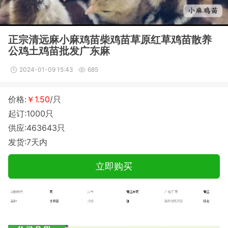
正宗清远麻小麻鸡苗柴鸡苗草原红草鸡苗散养
公鸡土鸡苗批发广东麻
2024-01-09 15:43
685
价格:
￥1.50
/只
起订:1000只
供应:463643只
发货:7天内
立即购买