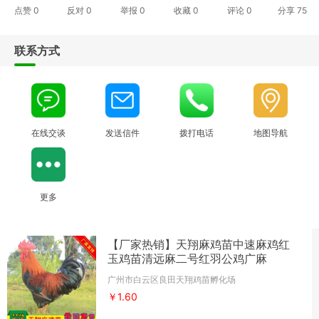
点赞
0
反对
0
举报 0
收藏 0
评论
0
分享
75
联系方式
在线交谈
发送信件
拨打电话
地图导航
更多
【厂家热销】天翔麻鸡苗中速麻鸡红
玉鸡苗清远麻二号红羽公鸡广麻
广州市白云区良田天翔鸡苗孵化场
￥1.60