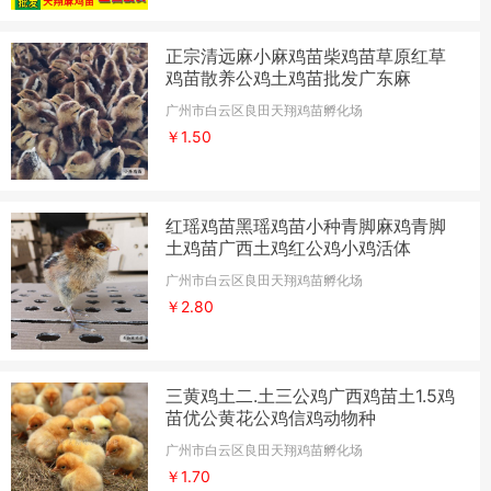
正宗清远麻小麻鸡苗柴鸡苗草原红草
鸡苗散养公鸡土鸡苗批发广东麻
广州市白云区良田天翔鸡苗孵化场
￥1.50
红瑶鸡苗黑瑶鸡苗小种青脚麻鸡青脚
土鸡苗广西土鸡红公鸡小鸡活体
广州市白云区良田天翔鸡苗孵化场
￥2.80
三黄鸡土二.土三公鸡广西鸡苗土1.5鸡
苗优公黄花公鸡信鸡动物种
广州市白云区良田天翔鸡苗孵化场
￥1.70