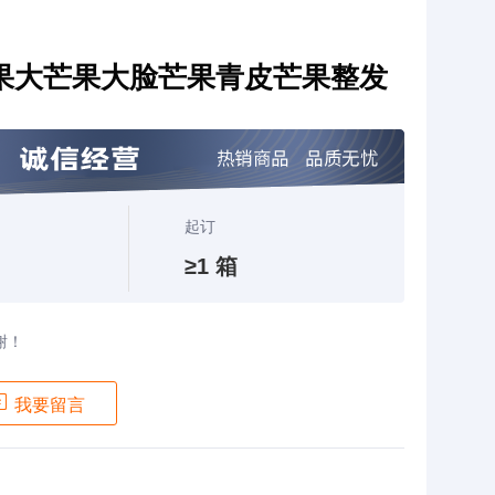
果大芒果大脸芒果青皮芒果整发
起订
≥1 箱
谢！

我要留言