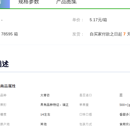
情
规格参数
产品图集
-
单价：
5.17元/箱
78595 箱
发货：
自买家付款之日起
7
描述