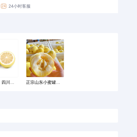
24小时客服
24
【全年款】四川安岳黄柠檬 当季新鲜水果酸爽多汁柠檬代发
正宗山东小蜜罐甜瓜5斤新鲜水果当季3批发包邮10星甜20小蜜蜂香瓜