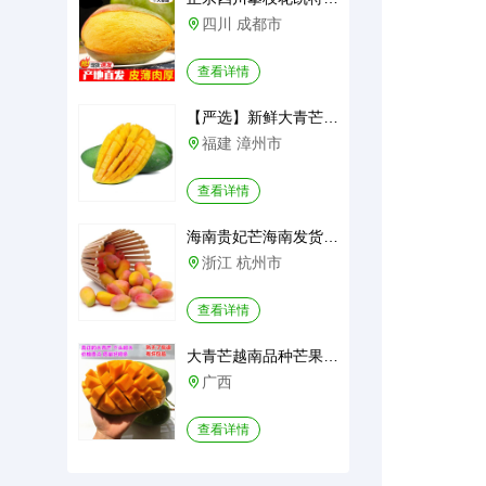
四川 成都市

查看详情
【严选】新鲜大青芒 当季热带水
福建 漳州市

查看详情
海南贵妃芒海南发货芒果包邮应当
浙江 杭州市

查看详情
大青芒越南品种芒果新鲜金煌芒当
广西

查看详情