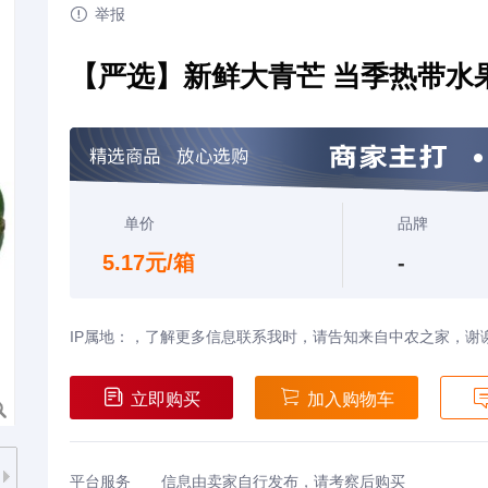

举报
【严选】新鲜大青芒 当季热带水
单价
品牌
5.17元/箱
-
IP属地：，了解更多信息联系我时，请告知来自中农之家，谢


立即购买
加入购物车
平台服务
信息由卖家自行发布，请考察后购买