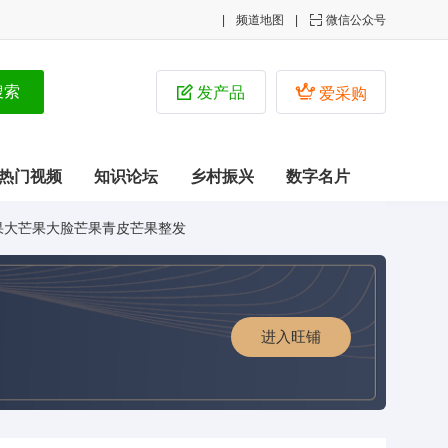
频道地图

微信公众号


发产品
爱采购
热门视频
知识论坛
乡村振兴
数字名片
果大芒果大脸芒果青皮芒果整发
进入旺铺