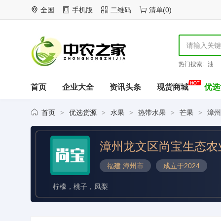
全国
手机版
二维码
清单
(
0
)
热门搜索:
油
首页
企业大全
资讯头条
现货商城
优选
首页
优选货源
水果
热带水果
芒果
漳州
>
>
>
>
>
漳州龙文区尚宝生态农
福建 漳州市
成立于2024
柠檬，桃子，凤梨