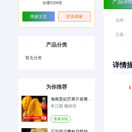
产品详
合楼5104室
商家主页
联系商家
品牌：
总量：
产品分类
暂无分类
详情
为你推荐
海南贵妃芒果斤装整箱新鲜应季水
江西 赣州市

查看详情
正宗四川攀枝花凯特芒新鲜水果10