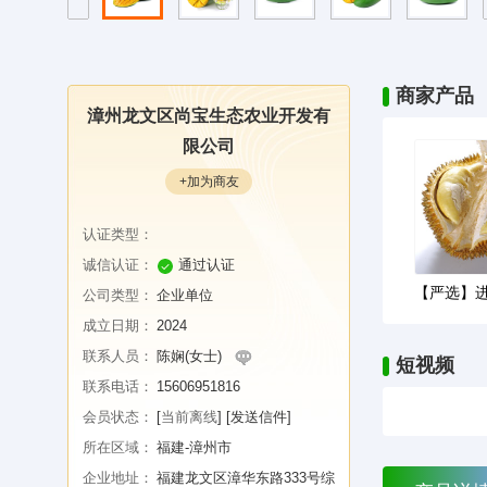
商家产品
漳州龙文区尚宝生态农业开发有
限公司
+加为商友
认证类型：
诚信认证：
通过认证
公司类型：
企业单位
成立日期：
2024
联系人员：
陈娴(女士)
短视频
联系电话：
15606951816
会员状态：
[
当前离线
]
[发送信件]
所在区域：
福建-漳州市
企业地址：
福建龙文区漳华东路333号综