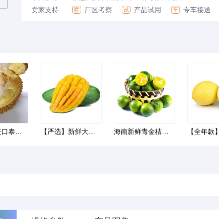
卖家支持
厂区考察
产品试用
专车接送
察
试
车
【严选】进口泰国金枕榴莲 批发10斤应季新鲜香甜糯果肉热带水
【严选】新鲜大青芒 当季热带水果大芒果大脸芒果青皮芒果整发
海南新鲜青金桔小金橘水果小青桔子青金桔皮薄多汁整箱发