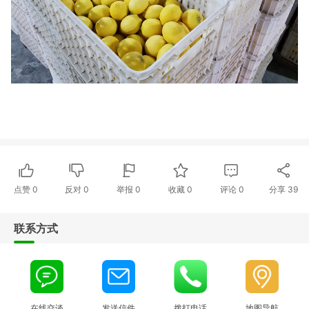
点赞
0
反对
0
举报 0
收藏 0
评论
0
分享
39
联系方式
在线交谈
发送信件
拨打电话
地图导航