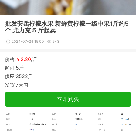
批发安岳柠檬水果 新鲜黄柠檬一级中果1斤约5
个 尤力克 5 斤起卖
2024-07-24 15:00
543
价格:
￥2.80
/斤
起订:5斤
供应:3522斤
发货:7天内
立即购买